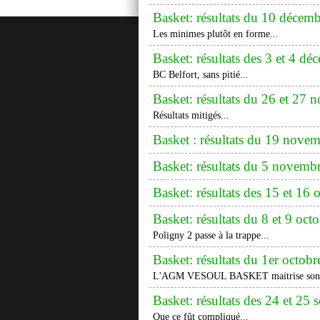
Basket: résultats du 10 décem
Les minimes plutôt en forme...
Basket: résultats des 3 et 4 dé
BC Belfort, sans pitié...
Basket: résultats du 26 et 27
Résultats mitigés...
Basket : résultats du 19 nove
Basket: résultats du 5 novemb
Basket: résultats des 15 et 16
Basket: résultats du 8 et 9 oct
Poligny 2 passe à la trappe...
Basket: résultats du 1er octobr
L'AGM VESOUL BASKET maitrise son s
Basket: résultats des 24 et 25
Que ce fût compliqué...