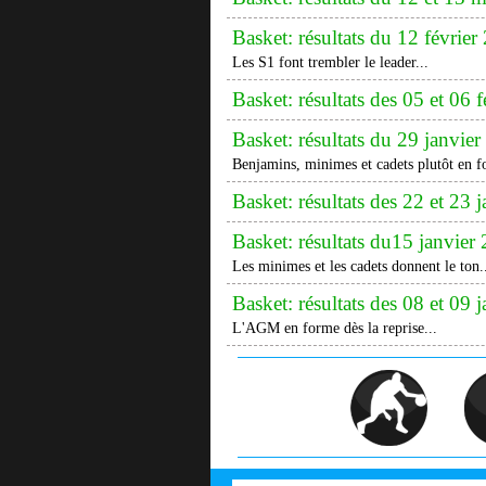
Basket: résultats du 12 février
Les S1 font trembler le leader...
Basket: résultats des 05 et 06 
Basket: résultats du 29 janvie
Benjamins, minimes et cadets plutôt en f
Basket: résultats des 22 et 23 
Basket: résultats du15 janvier
Les minimes et les cadets donnent le ton.
Basket: résultats des 08 et 09 
L'AGM en forme dès la reprise...