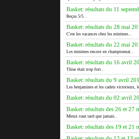
Basket: résultats du 11 septem
Reçus 5/5...
Basket: résultats du 28 mai 20
C'est les vacances chez les minimes...
Basket: résultats du 22 mai 20
Les minimes encore en championnat...
Basket: résultats du 16 avril 2
Thise était trop fort...
Basket: résultats du 9 avril 20
Les benjamines et les cadets victorieux, l
Basket: résultats du 02 avril 2
Basket: résultats des 26 et 27
Mieux vaut tard que jamais...
Basket: résultats des 19 et 21
Basket: résultats du 12 et 13 