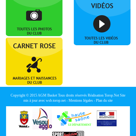
Copyright © 2015
AGM Basket
Tous droits réservés Réalisation
Torop.Net
Site
mis à jour avec
wsb.torop.net
-
Mentions légales
-
Plan du site