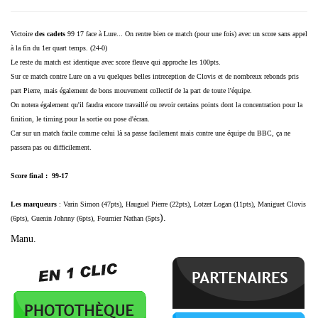
Victoire
des cadets
99 17 face à Lure...
On rentre bien ce match (pour une fois) avec un score sans appel
à la fin du 1er quart temps. (24-0)
Le reste du match est identique avec score fleuve qui approche les 100pts.
Sur ce match contre Lure on a vu quelques belles intreception de Clovis et de nombreux rebonds pris
part Pierre, mais également de bons mouvement collectif de la part de toute l'équipe.
On notera également qu'il faudra encore travaillé ou revoir certains points dont la concentration pour la
finition, le timing pour la sortie ou pose d'écran.
Car sur un match facile comme celui là sa passe facilement mais contre une équipe du BBC, ça ne
passera pas ou difficilement.
Score final : 99-17
Les marqueurs
: Varin Simon (47pts), Hauguel Pierre (22pts), Lotzer Logan (11pts), Maniguet Clovis
).
(6pts), Guenin Johnny (6pts), Fournier Nathan (5pts
Manu.