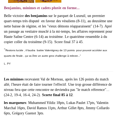
Benjamins, minimes et cadets plutôt en forme...
Belle victoire
des benjamins
sur le parquet de Luxeuil, un prermier
quart-temps très disputé en faveur des vésuliens (8-11), au deuxième une
nette baisse de régime, et les "vieux démons réapparaissent" (14-7). Apré
un passage au vestiaire musclé à la mi-temps, les affaires reprennent pour
Haute Saône Centre (6-14) au troisième. Le quatrième ressemble à du
copier coller du troisième (9-15). Score final 37 à 45.
"
Restons lucide , il faudra battre Valentigney de 13 points pour pouvoir accéder aux
quarts de finale , ça va être un autre gros challenge à relever..."
L. PY
Les minimes
recevaient Val de Morteau, après les 126 points du match
allé, l'heure était de faire tourner l'effectif. Une trop grosse différence de
niveau fera que cette rencontre ne deviendra pas "le match réference"...
(24-2, 19-4, 16-4, 24-2).
Scorte final 85 à 12
.
les marqueurs
: Muhammed Yildiz 18pts, Lukas Paulet 17pts, Valentin
Marchal 16pts, David Ramos 11pts, Arthur Gillet 8pts, Jimmy Collardo
6pts, Grégory Guenot 3pts.