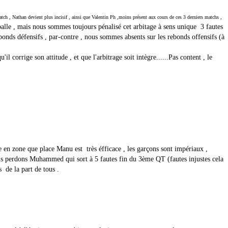
atch , Nathan devient plus incisif , ainsi que Valentin Ph ,moins présent aux cours de ces 3 derniers matchs ,
alle , mais nous sommes toujours pénalisé cet arbitage à sens unique 3 fautes
nds défensifs , par-contre , nous sommes absents sur les rebonds offensifs (à
u'il corrige son attitude , et que l'arbitrage soit intègre......Pas content , le
en zone que place Manu est très éfficace , les garçons sont impériaux ,
us perdons Muhammed qui sort à 5 fautes fin du 3ème QT (fautes injustes cela
s de la part de tous .