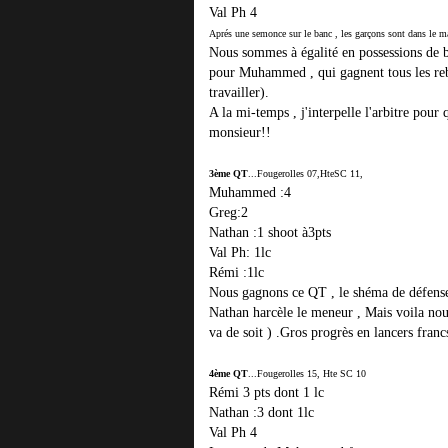
Val Ph 4
Aprés une semonce sur
le banc , les garçons sont dans le m
Nous sommes à égalité en possessions de b
pour Muhammed , qui gagnent tous les rebo
travailler).
A la mi-temps , j'interpelle l'arbitre pour q
monsieur!!
3ème QT
...
Fougerolles 07,HteSC 11,
Muhammed :4
Greg:2
Nathan :1 shoot à3pts
Val Ph: 1lc
Rémi :1lc
Nous gagnons ce QT , le shéma de défense 
Nathan harcèle le meneur , Mais voila no
va de soit ) .Gros progrès en lancers franc
4ème QT
...
Fougerolles 15, Hte SC 10
Rémi 3 pts dont 1 lc
Nathan :3 dont 1lc
Val Ph 4