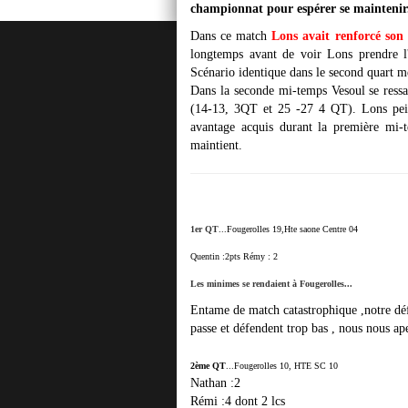
championnat pour espérer se maintenir
Dans ce match
Lons avait renforcé son 
longtemps avant de voir Lons prendre l
Scénario identique dans le second quart m
Dans la seconde mi-temps Vesoul se ressai
(14-13, 3QT et 25 -27 4 QT). Lons pein
avantage acquis durant la première mi-
maintient.
1er QT
...
Fougerolles 19,Hte saone Centre 04
Quentin :2pts
Rémy : 2
Les minimes se rendaient à Fougerolles...
Entame de match catastrophique ,notre défe
passe et défendent trop bas , nous nous ape
2ème QT
...
Fougerolles 10, HTE SC 10
Nathan :2
Rémi :4 dont 2 lcs