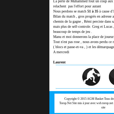
La perte de Muhammed fout un coup aux mor
relachent pas l'effort pour autant
Nous perdons se match
51 à 35
à cause d'
Bilan du match , gros progrès en adresse a
chemin de la gagne , Rémi perciste dans s
mais plus de self-controle. Greg et Lucas 
beaucoup de temps de jeu .
Manu et moi donnerons la place de joueu
Tout n'est pas rose , nous avons perdu ce 
( blocs et passe-et-va , ) et les démarquage
A mercredi
Laurent
Copyright © 2015
AGM Basket
Tous dro
Torop.Net
Site mis à jour avec
wsb.torop.net
site