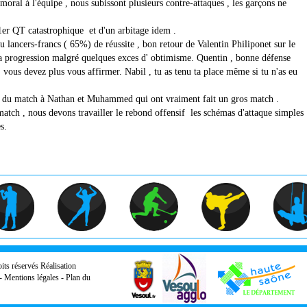
al à l'équipe , nous subissont plusieurs contre-attaques , les garçons ne
1er QT catastrophique et d'un arbitage idem .
u lancers-francs ( 65%) de réussite , bon retour de Valentin Philiponet sur le
a progression malgré quelques exces d' obtimisme. Quentin , bonne défense
, vous devez plus vous affirmer. Nabil , tu as tenu ta place même si tu n'as eu
r du match à Nathan et Muhammed qui ont vraiment fait un gros match .
match , nous devons travailler le rebond offensif les schémas d'attaque simples
s.
its réservés Réalisation
-
Mentions légales
-
Plan du