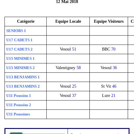
12 Mai 2018
Catégorie
Equipe Locale
Equipe Visiteurs
C
SENIORS 1
U17 CADETS 1
U17 CADETS 2
Vesoul
51
BBC
70
U15 MINIMES 1
U15 MINIMES 2
Valentigney
58
Vesoul
36
U13 BENJAMINS 1
U13 BENJAMINS 2
Vesoul
25
St Vit
46
U11 Poussins 1
Vesoul
37
Lure
21
U11 Poussins 2
U11 Poussines